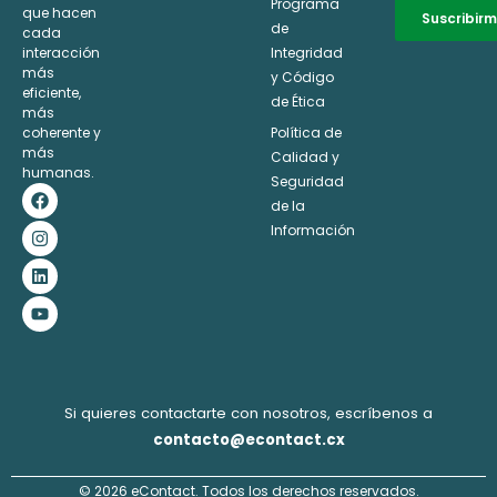
Programa
que hacen
Suscribir
de
cada
interacción
Integridad
Alternative:
más
y Código
eficiente,
de Ética
más
coherente y
Política de
más
Calidad y
humanas.
Seguridad
F
I
L
Y
a
n
i
o
de la
c
s
n
u
Información
e
t
k
t
b
a
e
u
o
g
d
b
o
r
i
e
k
a
n
m
Si quieres contactarte con nosotros, escríbenos a
contacto@econtact.cx
© 2026 eContact. Todos los derechos reservados.