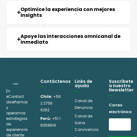
Optimice la experiencia con mejores
insights
Apoye las interacciones omnicanal de
inmediato
Contáctenos
Links de
Suscríbete
ayuda
a nuestro
Newsletter
En
eContact
Chile:
+56
Canal de
diseñamos
2 2756
Correo
y
Denuncia
6262
electrónico
operamos
Canal de
estrategias
Perú:
+51 1
Sana
de
6358614
experiencia
Convivencia
de cliente