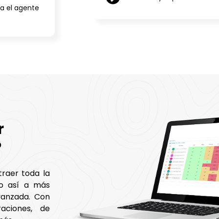
sa el agente
r
?
traer toda la
do así a más
vanzada. Con
aciones, de