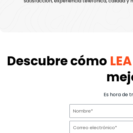
satisfacción, experiencia telefónica, calidad y 
Descubre cómo
LEA
mejo
Es hora de t
N
o
C
m