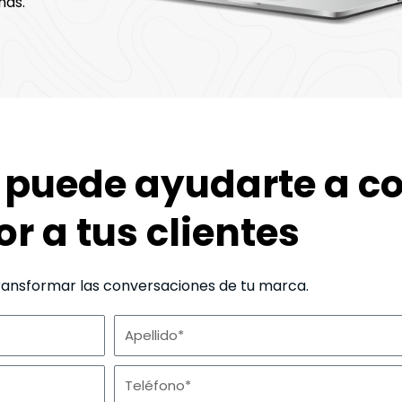
más.
puede ayudarte a c
r a tus clientes
ransformar las conversaciones de tu marca.
A
p
T
e