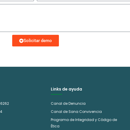
e
l
l
l
é
i
f
d
o
Solicitar demo
o
n
o
Links de ayuda
 6262
Canal de Denuncia
14
Canal de Sana Convivencia
Programa de Integridad y Código de
Ética