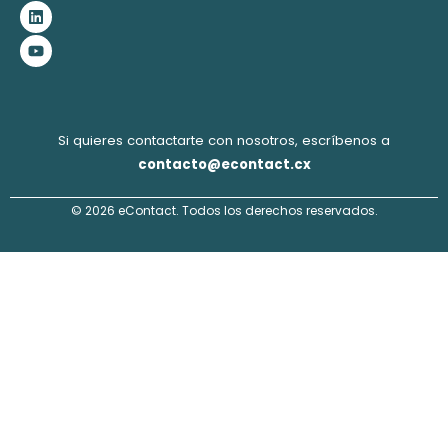
b
a
e
u
o
g
d
b
o
r
i
e
k
a
n
m
Si quieres contactarte con nosotros, escríbenos a
contacto@econtact.cx
© 2026 eContact. Todos los derechos reservados.