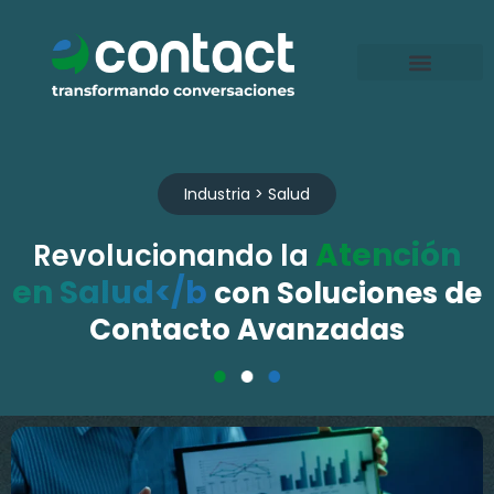
Ir
al
contenido
Industria > Salud
Atención
Revolucionando la
en Salud</b
con Soluciones de
Contacto Avanzadas