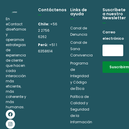
Contáctenos
Links de
Suscríbete
ayuda
a nuestro
Newsletter
En
eContact
Chile:
+56
Canal de
diseñamos
2 2756
Correo
y
Denuncia
6262
electrónico
operamos
Canal de
estrategias
Perú:
+51 1
Sana
de
6358614
experiencia
Convivencia
de cliente
Programa
que hacen
Suscribir
de
cada
interacción
Integridad
Alternativ
más
y Código
eficiente,
de Ética
más
coherente y
Política de
más
Calidad y
humanas.
Seguridad
F
I
L
Y
a
n
i
o
de la
c
s
n
u
Información
e
t
k
t