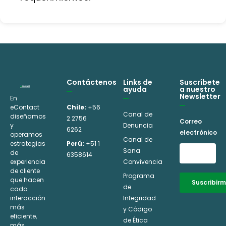
Contáctenos
Links de
Suscríbete
ayuda
a nuestro
Newsletter
En
eContact
Chile:
+56
Canal de
diseñamos
2 2756
Correo
y
Denuncia
6262
electrónico
operamos
Canal de
estrategias
Perú:
+51 1
Sana
de
6358614
experiencia
Convivencia
de cliente
Programa
que hacen
Suscribir
de
cada
interacción
Integridad
Alternative:
más
y Código
eficiente,
de Ética
más