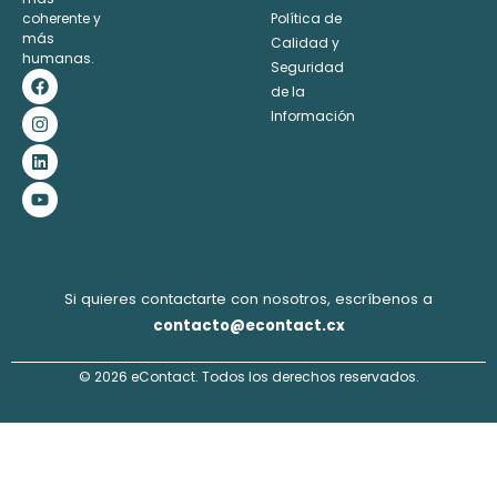
coherente y
Política de
más
Calidad y
humanas.
Seguridad
F
I
L
Y
a
n
i
o
de la
c
s
n
u
Información
e
t
k
t
b
a
e
u
o
g
d
b
o
r
i
e
k
a
n
m
Si quieres contactarte con nosotros, escríbenos a
contacto@econtact.cx
© 2026 eContact. Todos los derechos reservados.